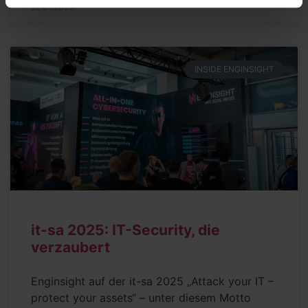
22.01.2026
INSIDE ENGINSIGHT
it-sa 2025: IT-Security, die
verzaubert
Enginsight auf der it-sa 2025 „Attack your IT –
protect your assets“ – unter diesem Motto