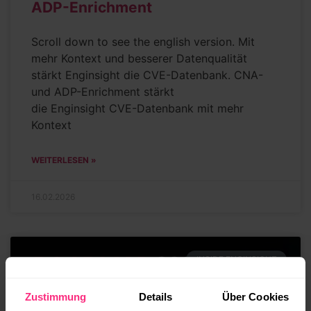
ADP-Enrichment
Scroll down to see the english version. Mit
mehr Kontext und besserer Datenqualität
stärkt Enginsight die CVE-Datenbank. CNA-
und ADP-Enrichment stärkt
die Enginsight CVE-Datenbank mit mehr
Kontext
WEITERLESEN »
16.02.2026
INSIDE ENGINSIGHT
Zustimmung
Details
Über Cookies