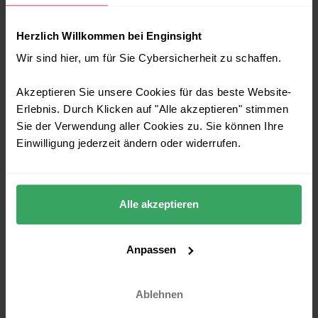
Herzlich Willkommen bei Enginsight
Wir sind hier, um für Sie Cybersicherheit zu schaffen.
Akzeptieren Sie unsere Cookies für das beste Website-
Erlebnis. Durch Klicken auf "Alle akzeptieren" stimmen
Enginsight Roadmap 2026: Ihr
Sie der Verwendung aller Cookies zu. Sie können Ihre
habt gerufen, wir haben euch
Einwilligung jederzeit ändern oder widerrufen.
gehört!
Scroll down to see the english version. Im
ersten Halbjahr 2026 richten wir unsere
Alle akzeptieren
Weiterentwicklung konsequent an den
Anforderungen unserer Nutzer aus. Unser Ziel
Anpassen
ist
WEITERLESEN »
Ablehnen