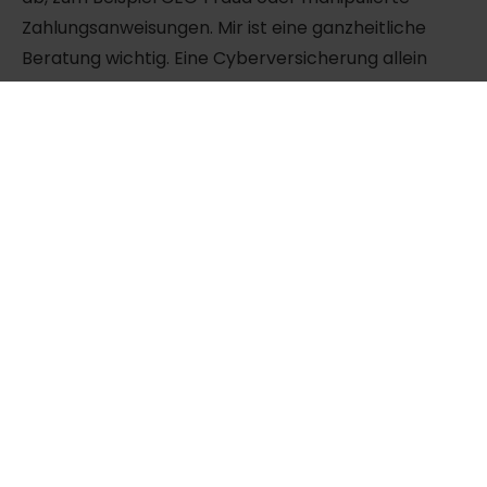
Zahlungsanweisungen. Mir ist eine ganzheitliche
Beratung wichtig. Eine Cyberversicherung allein
reicht nicht aus. Die Absicherung gegen Internet‑
und Wirtschaftskriminalität ist für viele
Unternehmen ebenso existenziell. Erst die
Kombination beider Policen bildet das reale
Risikoprofil ab.“
Sabine Kuch:
Eine Frage, die uns bei Enginsight
häufig begegnet: Wann zahlt eine
Cyberversicherung eigentlich wirklich?
Markus Röttges:
„Das ist der entscheidende Punkt.
Viele Unternehmen glauben, eine Police zahlt
automatisch. Das stimmt nicht.