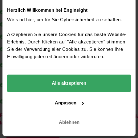
Enginsight erfüllen
Herzlich Willkommen bei Enginsight
Organisation der Informationssicherheit
Wir sind hier, um für Sie Cybersicherheit zu schaffen.
Verwaltung der Werte
Akzeptieren Sie unsere Cookies für das beste Website-
Betriebssicherheit
Erlebnis. Durch Klicken auf "Alle akzeptieren" stimmen
Kommunikationssicherheit
Sie der Verwendung aller Cookies zu. Sie können Ihre
Einwilligung jederzeit ändern oder widerrufen.
Anschaffung, Entwicklung und Instandhalten von
Systemen
Handhabung von Informationssicherheitsvorfällen
Alle akzeptieren
und Verbesserungen
Compliance
Anpassen
Für ausführliche Details und Erklärungen zur Umsetzung,
laden Sie sich gerne das ISMS-Whitepaper herunter.
Ablehnen