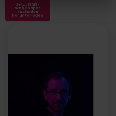
Jetzt ISMS-
Whitepaper
kostenlos
herunterladen