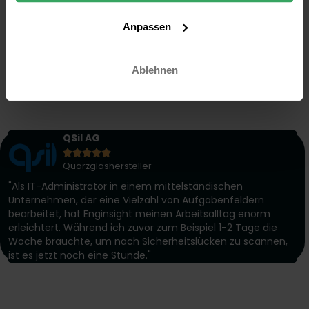
Anpassen
Ablehnen
QSil AG





Quarzglashersteller
"Als IT-Administrator in einem mittelständischen
Unternehmen, der eine Vielzahl von Aufgabenfeldern
bearbeitet, hat Enginsight meinen Arbeitsalltag enorm
erleichtert. Während ich zuvor zum Beispiel 1-2 Tage die
Woche brauchte, um nach Sicherheitslücken zu scannen,
ist es jetzt noch eine Stunde."