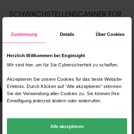
abspielen
SCHWACHSTELLENSCANNER FÜR
EFFEKTIVES
SCHWACHSTELLENMANAGEMENT
Zustimmung
Details
Über Cookies
MACHEN SIE IT-SECURITY ZUM TEIL IHRER DNA
Je mehr Sie über Ihre eigenen IT-Landschaft
Herzlich Willkommen bei Enginsight
wissen, desto sicherer können Sie Ihre Systeme
nachhaltig gestalten. Unser
Wir sind hier, um für Sie Cybersicherheit zu schaffen.
Schwachstellenscanner
stellt hierbei einen
wichtigen Grundpfeiler dar. IT-Security
Akzeptieren Sie unsere Cookies für das beste Website-
beinhaltet jedoch mehr als nur CVE-Scans und
Erlebnis. Durch Klicken auf "Alle akzeptieren" stimmen
Patchmanagement.
Sie der Verwendung aller Cookies zu. Sie können Ihre
Einwilligung jederzeit ändern oder widerrufen.
Alle akzeptieren