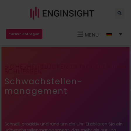
MENU
Termin anfragen
SICHERHEITSLÜCKEN DETEKTIEREN UND
SCHLIESSEN
Schwachstellen-
management
Schnell, proaktiv und rund um die Uhr. Etablieren Sie ein
Schwachstellenmanagement,
das
mehr als nur
CVE