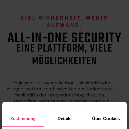
VIEL SICHERHEIT. WENIG
AUFWAND.
ALL-IN-ONE SECURITY
EINE PLATTFORM, VIELE
MÖGLICHKEITEN
Enginsight ist unvergleichbar – hinsichtlich der
integrieten Features, hinsichtlich der Bedienbarkeit,
hinsichtlich der Integrationsmöglichkeiten ….
Entdecken und staunen Sie: nachfolgend ein
Auszug der vielseitigen Möglichkeiten, die Ihnen
helfen, sich bestmöglich abzusichern.
Zustimmung
Details
Über Cookies