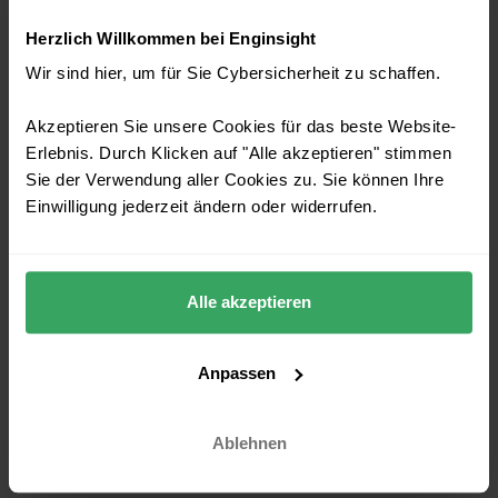
Herzlich Willkommen bei Enginsight
Wir sind hier, um für Sie Cybersicherheit zu schaffen.
Akzeptieren Sie unsere Cookies für das beste Website-
SCHWACHSTELLEN-MANAGEMENT
Erlebnis. Durch Klicken auf "Alle akzeptieren" stimmen
Sie der Verwendung aller Cookies zu. Sie können Ihre
Was sind die kritischsten Einfallstore Ihrer IT-
Einwilligung jederzeit ändern oder widerrufen.
Umgebung? Mit Enginsight gelingt die Übersicht
nach Kritikalität und Sie erhalten direkt
Handlungsempfehlungen.
Identifikation konkreter Schwachstellen in Ihrer
Alle akzeptieren
IT
Risikobewertung nach Schweregrad
Anpassen
Behebung von Schwachstellen automatisiert
oder manuell
Ablehnen
Erfolgskontrolle der Sicherheitsmaßnahmen