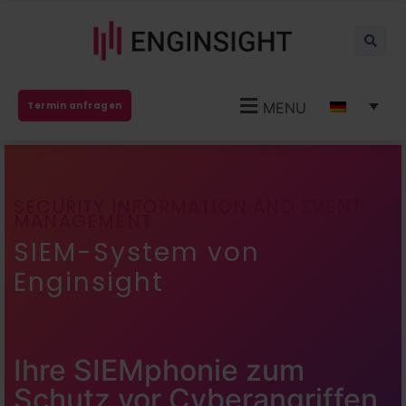
MENU
Termin anfragen
SECURITY INFORMATION AND EVENT
MANAGEMENT
SIEM-System von
Enginsight
Ihre SIEMphonie zum
Schutz vor Cyberangriffen