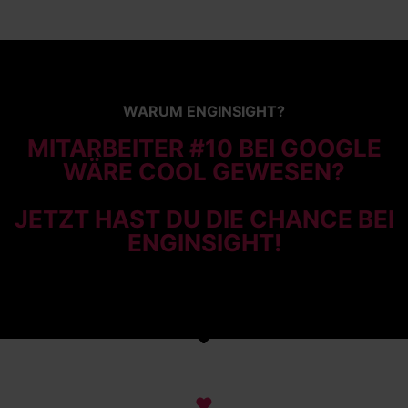
WARUM ENGINSIGHT?
MITARBEITER #10 BEI GOOGLE
WÄRE COOL GEWESEN?
JETZT HAST DU DIE CHANCE BEI
ENGINSIGHT!