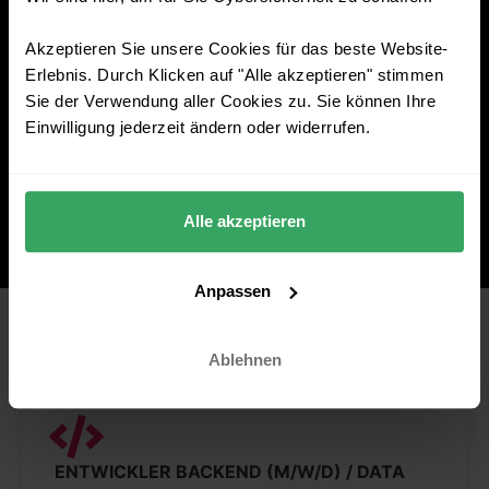
und Frontend, Data Scientists, Mitarbeiter für den
Tech-Support, für das Marketing und für
Akzeptieren Sie unsere Cookies für das beste Website-
Customer Success, sowie in vielen weiteren
Erlebnis. Durch Klicken auf "Alle akzeptieren" stimmen
Bereichen.
Sie der Verwendung aller Cookies zu. Sie können Ihre
Einwilligung jederzeit ändern oder widerrufen.
Komm‘ auf die sichere Seite. Komm zu
Enginsight!
Alle akzeptieren
Anpassen
Ablehnen
ENTWICKLER BACKEND (M/W/D) / DATA