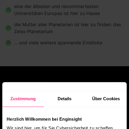
eine der ältesten und renommiertesten
Universitäten Europas ist hier zu Hause
die Mutter aller Planetarien ist hier zu finden: das
Zeiss-Planetarium
... und viele weitere spannende Einblicke
SEI LEIDENSCHAFTLICH UND MOTIVIERT! FEHLENDE
SKILLS BRINGEN WIR DIR BEI.
Zustimmung
Details
Über Cookies
STARTUP YOUR LIFE AND
WELCOME TO ENGINSIGHT!
Herzlich Willkommen bei Enginsight
Wir suchen regelmäßig Entwickler für unser Back-
Wir sind hier, um für Sie Cybersicherheit zu schaffen.