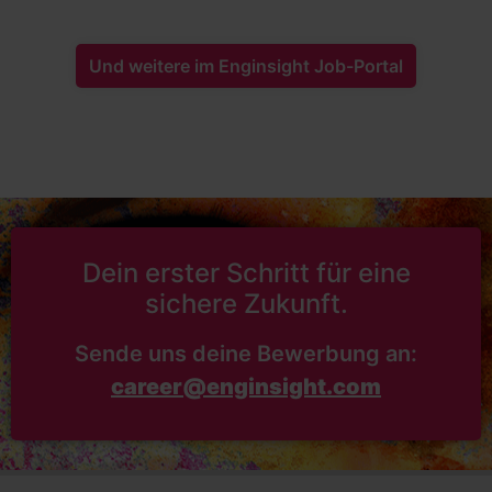
Und weitere im Enginsight Job-Portal
Dein erster Schritt für eine
sichere Zukunft.
Sende uns deine Bewerbung an:
career@enginsight.com