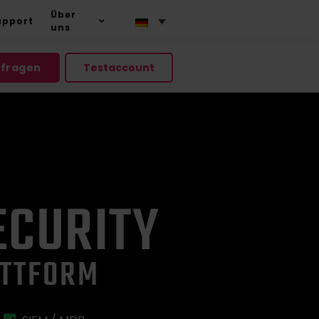
Über
upport
uns
nfragen
Testaccount
ECURITY
ATTFORM