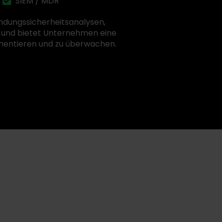
g
SIEM / MDR
ndungssicherheitsanalysen,
n und bietet Unternehmen eine
lementieren und zu überwachen.