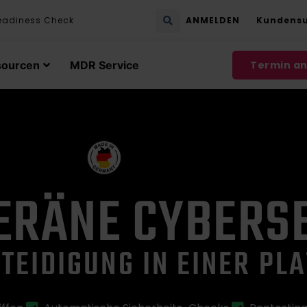
eadiness Check
ANMELDEN
Kundens
sourcen
MDR Service
Termin a
ERÄNE CYBERS
TEIDIGUNG IN EINER PL