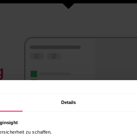
g
n
ur.
Details
ung
ginsight
ersicherheit zu schaffen.