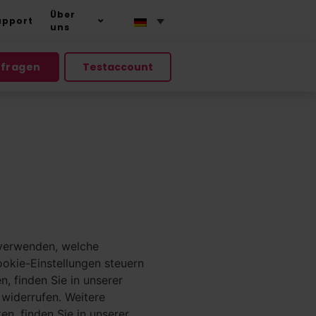
Über
upport
uns
nfragen
Testaccount
r verwenden, welche
okie-Einstellungen steuern
, finden Sie in unserer
 widerrufen. Weitere
n, finden Sie in unserer