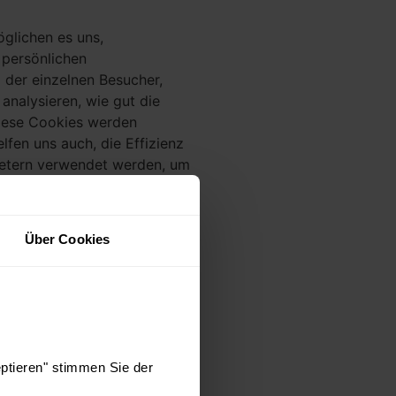
öglichen es uns,
 persönlichen
 der einzelnen Besucher,
analysieren, wie gut die
Diese Cookies werden
lfen uns auch, die Effizienz
ietern verwendet werden, um
wesentliche Funktionen auf
on Inhalten der Website auf
ie bevorzugte Sprache, zu
Über Cookies
s=“cookie,description“
chtlinie“ klicken. Dadurch wird
tändig widerrufen können.
eptieren" stimmen Sie der
es, die von Websites