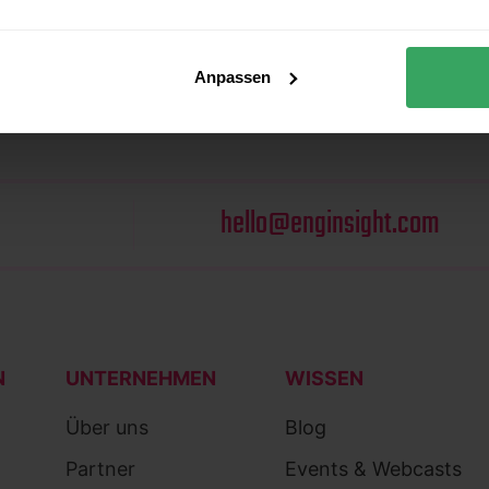
owsers ändern, um die Cookies zu blockieren/löschen. Weite
kipedia.org, www.allaboutcookies.org.
Anpassen
hello@enginsight.com
N
UNTERNEHMEN
WISSEN
Über uns
Blog
Partner
Events & Webcasts