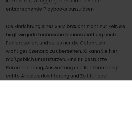
korrelieren, zu aggregieren und bei Bedarf
entsprechende Playbooks auszulösen.
Die Einrichtung eines SIEM braucht nicht nur Zeit, sie
birgt wie jede technische Neuanschaffung auch
Fehlerquellen; und sei es nur die Gefahr, ein
wichtiges Szenario zu übersehen. KI kann Sie hier
maßgeblich unterstützen. Eine KI-gestützte
Parametrierung, Auswertung und Reaktion bringt
echte Arbeitserleichterung und Zeit für das
Wesentliche oder einfach mal zum
Durchschnaufen.
Abschließend zu den technischen Aspekten:
Überlegen Sie, ob Sie Systeme in der Cloud
betrieben wollen oder können. Stellen Sie sich dabei