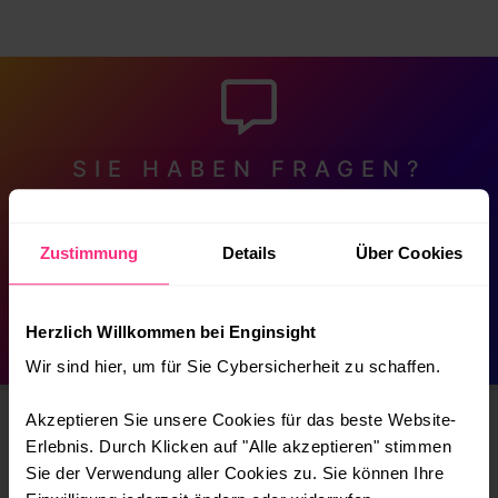
SIE HABEN FRAGEN?
Gerne können Sie uns zum Thema IT-Sicherheit und
Enginsight kontaktieren.
Zustimmung
Details
Über Cookies
hello@enginsight.com
+49 (0)3641 2714966
Herzlich Willkommen bei Enginsight
Wir sind hier, um für Sie Cybersicherheit zu schaffen.
Akzeptieren Sie unsere Cookies für das beste Website-
Erlebnis. Durch Klicken auf "Alle akzeptieren" stimmen
Sie der Verwendung aller Cookies zu. Sie können Ihre