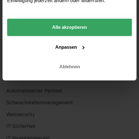
Einwilligung jederzeit ändern oder widerrufen.
hello@enginsight.com
Alle akzeptieren
03641 / 271 87 39
Anpassen
PLATTFORM
Ablehnen
Schwachstellen Datenbank
Automatisierter Pentest
Schwachstellenmanagement
Websecurity
IT-Sicherheit
IT-Inventarisierung