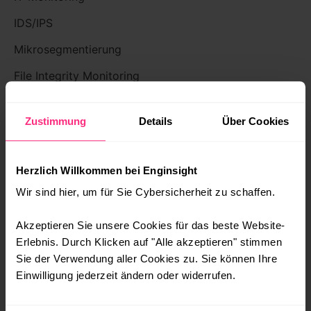
IDS/IPS
Mikrosegmentierung
File Integrity Monitoring
SIEM
Zustimmung
Details
Über Cookies
DIREKT LOSLEGEN
Demo
Herzlich Willkommen bei Enginsight
Wir sind hier, um für Sie Cybersicherheit zu schaffen.
Dokumentation
API
Akzeptieren Sie unsere Cookies für das beste Website-
Erlebnis. Durch Klicken auf "Alle akzeptieren" stimmen
UNTERNEHMEN
Sie der Verwendung aller Cookies zu. Sie können Ihre
Einwilligung jederzeit ändern oder widerrufen.
Über uns