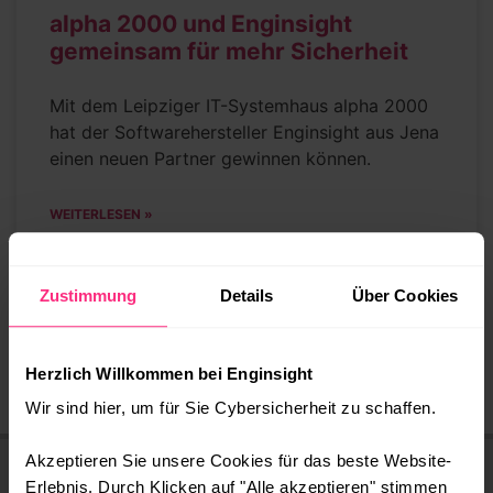
alpha 2000 und Enginsight
gemeinsam für mehr Sicherheit
Mit dem Leipziger IT-Systemhaus alpha 2000
hat der Softwarehersteller Enginsight aus Jena
einen neuen Partner gewinnen können.
WEITERLESEN »
16.01.2020
Zustimmung
Details
Über Cookies
1
2
3
Herzlich Willkommen bei Enginsight
Wir sind hier, um für Sie Cybersicherheit zu schaffen.
Akzeptieren Sie unsere Cookies für das beste Website-
Erlebnis. Durch Klicken auf "Alle akzeptieren" stimmen