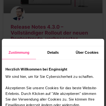
Release Notes 4.3.0 –
Vollständiger Rollout der neuen
Pentestroute, verbessertes
Reporter-Modul und spannende
Ankündigungen
Zustimmung
Details
Über Cookies
Reporter-Neugestaltung Profitieren Sie von
erheblichen Performance-Verbesserungen
Herzlich Willkommen bei Enginsight
dank der vollständigen Neugestaltung des
Wir sind hier, um für Sie Cybersicherheit zu schaffen.
Reporters. Durch den umfassenden Ausbau
des Windows Hostmatchings für Drittanbieter-
Akzeptieren Sie unsere Cookies für das beste Website-
Software hat sich die Qualität
Erlebnis. Durch Klicken auf "Alle akzeptieren" stimmen
Sie der Verwendung aller Cookies zu. Sie können Ihre
WEITERLESEN »
Einwilligung jederzeit ändern oder widerrufen.