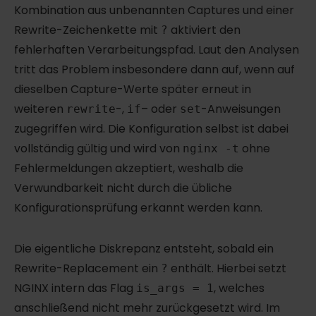
Kombination aus unbenannten Captures und einer
Rewrite-Zeichenkette mit
aktiviert den
?
fehlerhaften Verarbeitungspfad. Laut den Analysen
tritt das Problem insbesondere dann auf, wenn auf
dieselben Capture-Werte später erneut in
weiteren
-,
– oder
-Anweisungen
rewrite
if
set
zugegriffen wird. Die Konfiguration selbst ist dabei
vollständig gültig und wird von
ohne
nginx -t
Fehlermeldungen akzeptiert, weshalb die
Verwundbarkeit nicht durch die übliche
Konfigurationsprüfung erkannt werden kann.
Die eigentliche Diskrepanz entsteht, sobald ein
Rewrite-Replacement ein
enthält. Hierbei setzt
?
NGINX intern das Flag
, welches
is_args = 1
anschließend nicht mehr zurückgesetzt wird. Im