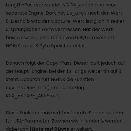
Length-Pass verwendet NGINX jedoch eine neue,
separate Engine. Dort hat
noch den Wert
is_args
. Deshalb wird der Capture-Wert lediglich in seiner
0
ursprünglichen Form vermessen. Hat der Wert
beispielsweise eine Länge von 8 Byte, reserviert
NGINX exakt 8 Byte Speicher dafür.
Danach folgt der Copy-Pass. Dieser läuft jedoch auf
der Haupt-Engine, bei der
weiterhin auf
is_args
1
steht. Dadurch ruft NGINX die Funktion
mit dem Flag
ngx_escape_uri()
auf.
NGX_ESCAPE_ARGS
Diese Funktion maskiert bestimmte Sonderzeichen
für URL-Parameter. Zeichen wie
,
oder
werden
+
%
&
dabei von
1 Byte auf 3 Byte
erweitert.