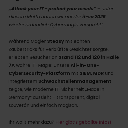
„Attack your IT – protect your assets“
– unter
diesem Motto haben wir auf der
it-sa 2025
wieder ordentlich Cybermagie versprüht!
Während Magier
Steasy
mit echten
Zaubertricks für verblüffte Gesichter sorgte,
erlebten Besucher an
Stand 112 und 120 in Halle
7A
wahre IT-Magie: Unsere
All-in-One-
Cybersecurity-Plattform
mit
SIEM, MDR
und
integriertem
Schwachstellenmanagement
zeigte, wie moderne IT-Sicherheit „Made in
Germany“ aussieht – transparent, digital
souverän und einfach magisch.
Ihr wollt mehr dazu?
Hier gibt’s
geballte
Infos!