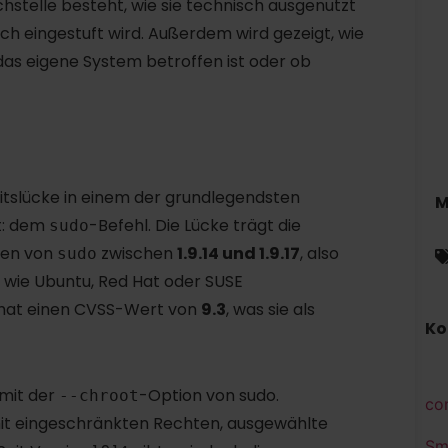
chstelle besteht, wie sie technisch ausgenutzt
h eingestuft wird. Außerdem wird gezeigt, wie
 das eigene System betroffen ist oder ob
itslücke in einem der grundlegendsten
M
kt: dem
-Befehl. Die Lücke trägt die
sudo
nen von
zwischen
1.9.14 und 1.9.17
, also
sudo
en wie Ubuntu, Red Hat oder SUSE
 hat einen CVSS-Wert von
9.3
, was sie als
Ko
 mit der
-Option von sudo.
--chroot
co
it eingeschränkten Rechten, ausgewählte
Sm