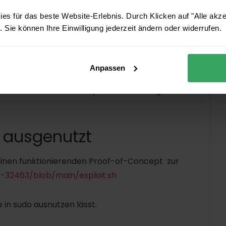
 komplexe Exploit-Ketten.
es für das beste Website-Erlebnis. Durch Klicken auf "Alle akz
 Sie können Ihre Einwilligung jederzeit ändern oder widerrufen.
-Umgebungen, in Containern oder bei
: Hier reicht es, wenn ein einzelner
rch eine Phishing-Attacke, eine fehlerhafte
Anpassen
ung. Der Angreifer könnte sich dann in
eskalieren und damit jede Sicherheitsgrenze
v ausgenutzt
 einen funktionierenden Proof-of-Concept zur
-32463/blob/main/exploit.sh
 in sudo ausnutzen lässt.