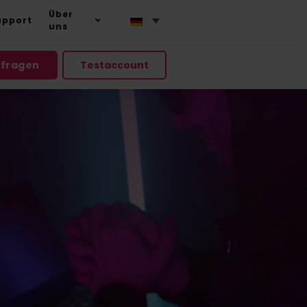
Über
upport
uns
nfragen
Testaccount