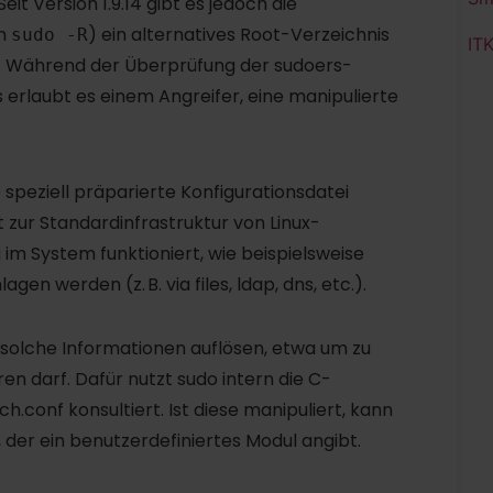
it Version 1.9.14 gibt es jedoch die
rm
) ein alternatives Root-Verzeichnis
sudo -R
IT
m: Während der Überprüfung der sudoers-
as erlaubt es einem Angreifer, eine manipulierte
speziell präparierte Konfigurationsdatei
t zur Standardinfrastruktur von Linux-
m System funktioniert, wie beispielsweise
werden (z. B. via files, ldap, dns, etc.).
solche Informationen auflösen, etwa um zu
n darf. Dafür nutzt sudo intern die C-
ch.conf konsultiert. Ist diese manipuliert, kann
, der ein benutzerdefiniertes Modul angibt.