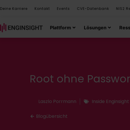
Deine Karriere
Kontakt
Events
CVE-Datenbank
NIS2 R
Plattform
Lösungen
Res
Root ohne Passwor
Laszlo Porrmann
Inside Enginsight
Blogübersicht