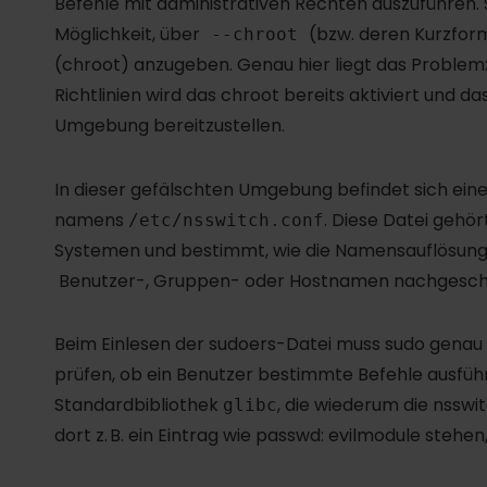
Befehle mit administrativen Rechten auszuführen. Se
Möglichkeit, über
(bzw. deren Kurzfo
--chroot
(chroot) anzugeben. Genau hier liegt das Proble
Richtlinien wird das chroot bereits aktiviert und d
Umgebung bereitzustellen.
In dieser gefälschten Umgebung befindet sich eine 
namens
. Diese Datei gehör
/etc/nsswitch.conf
Systemen und bestimmt, wie die Namensauflösung i
Benutzer-, Gruppen- oder Hostnamen nachgeschlagen 
Beim Einlesen der sudoers-Datei muss sudo genau 
prüfen, ob ein Benutzer bestimmte Befehle ausführe
Standardbibliothek
, die wiederum die nsswit
glibc
dort z. B. ein Eintrag wie passwd: evilmodule stehen