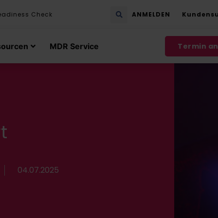
eadiness Check
ANMELDEN
Kundens
sourcen
MDR Service
Termin a
t
04.07.2025