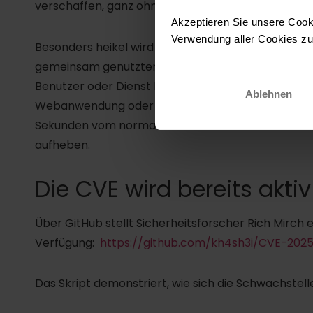
verschaffen, ganz ohne Passwortabfrage und ohne
Akzeptieren Sie unsere Cooki
Verwendung aller Cookies zu.
Besonders heikel wird die Situation in Multi-User
gemeinsam genutzten Test- und Entwicklungsservern
Benutzer oder Dienst kompromittiert wird, etwa du
Ablehnen
Webanwendung oder eine falsch gesetzte Berechtig
Sekunden vom normalen Benutzer zum Root-Nutzer 
aufheben.
Die CVE wird bereits akti
Über GitHub stellt Sicherheitsforscher Rich Mirch
Verfügung:
https://github.com/kh4sh3i/CVE-2025
Das Skript demonstriert, wie sich die Schwachstelle