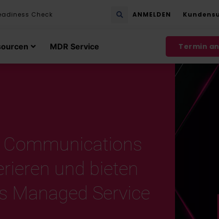
eadiness Check
ANMELDEN
Kundens
sourcen
MDR Service
Termin a
e Communications
rieren und bieten
ls Managed Service