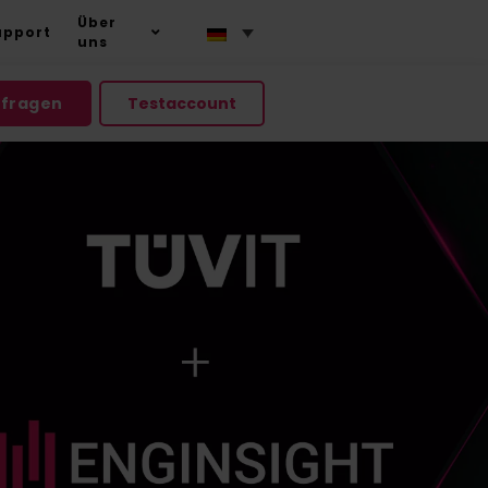
Über
upport
uns
nfragen
Testaccount