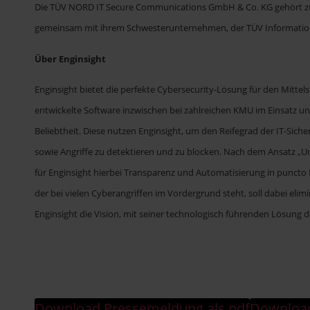
Die TÜV NORD IT Secure Communications GmbH & Co. KG gehört z
gemeinsam mit ihrem Schwesterunternehmen, der TÜV Informatio
Über Enginsight
Enginsight bietet die perfekte Cybersecurity-Lösung für den Mittels
entwickelte Software inzwischen bei zahlreichen KMU im Einsatz und
Beliebtheit. Diese nutzen Enginsight, um den Reifegrad der IT-Siche
sowie Angriffe zu detektieren und zu blocken. Nach dem Ansatz „U
für Enginsight hierbei Transparenz und Automatisierung in puncto 
der bei vielen Cyberangriffen im Vordergrund steht, soll dabei eli
Enginsight die Vision, mit seiner technologisch führenden Lösung 
Download Pressemeldung als pdf
Download