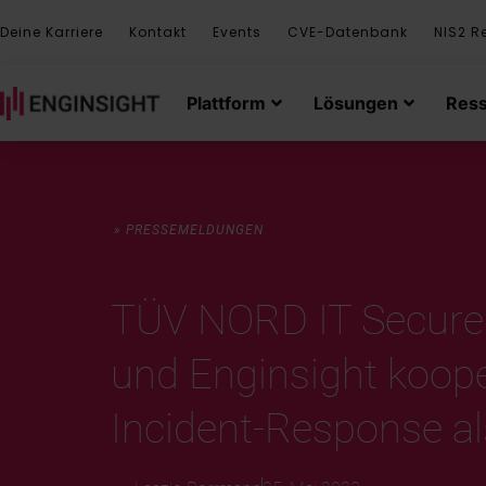
Deine Karriere
Kontakt
Events
CVE-Datenbank
NIS2 R
Plattform
Lösungen
Res
» PRESSEMELDUNGEN
TÜV NORD IT Secur
und Enginsight koope
Incident-Response a