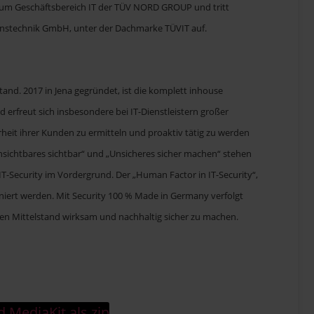
um Geschäftsbereich IT der TÜV NORD GROUP und tritt
nstechnik GmbH, unter der Dachmarke TÜVIT auf.
tand. 2017 in Jena gegründet, ist die komplett inhouse
 erfreut sich insbesondere bei IT-Dienstleistern großer
rheit ihrer Kunden zu ermitteln und proaktiv tätig zu werden
nsichtbares sichtbar“ und „Unsicheres sicher machen“ stehen
IT-Security im Vordergrund. Der „Human Factor in IT-Security“,
miniert werden. Mit Security 100 % Made in Germany verfolgt
den Mittelstand wirksam und nachhaltig sicher zu machen.
 MediaKit als zip