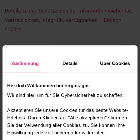
Details zu den Schutzzielen der Informationssicherheit:
Vertraulichkeit, Integrität, Verfügbarkeit – Einfach
erklärt!
Maßnahmen für die Datensicherheit
Um für die Sicherheit von Daten zu sorgen, werden in §9
Zustimmung
Details
Über Cookies
BDSG (Bundesdatenschutzgesetz) unterschiedliche
Maßnahmen festgelegt. Beispielsweise dienen
Herzlich Willkommen bei Enginsight
technische und organisatorische Maßnahmen gemäß
Wir sind hier, um für Sie Cybersicherheit zu schaffen.
Art. 32 DSGVO (Datenschutz-Grundverordnung)
datenverarbeitenden Stellen für die Sicherheit von
Akzeptieren Sie unsere Cookies für das beste Website-
Erlebnis. Durch Klicken auf "Alle akzeptieren" stimmen
personenbezogenen Informationen. Darunter fallen
Sie der Verwendung aller Cookies zu. Sie können Ihre
verschiedene Kontrollarten:
Einwilligung jederzeit ändern oder widerrufen.