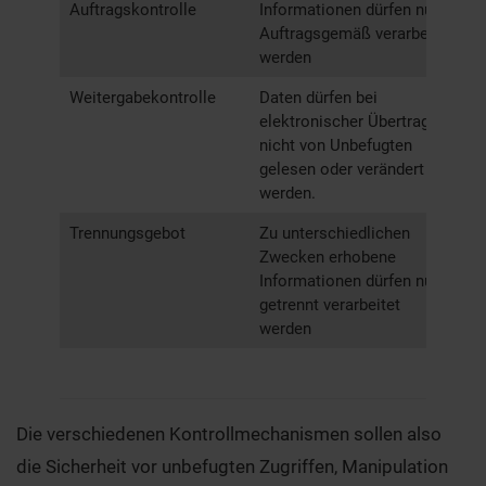
Auftragskontrolle
Informationen dürfen nur
V
Auftragsgemäß verarbeitet
werden
Weitergabekontrolle
Daten dürfen bei
V
elektronischer Übertragung
nicht von Unbefugten
gelesen oder verändert
werden.
Trennungsgebot
Zu unterschiedlichen
T
Zwecken erhobene
Informationen dürfen nur
getrennt verarbeitet
werden
Die verschiedenen Kontrollmechanismen sollen also
die Sicherheit vor unbefugten Zugriffen, Manipulation