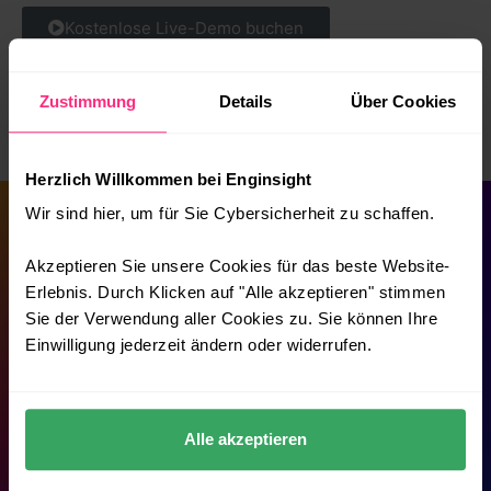
Kostenlose Live-Demo buchen
Zustimmung
Details
Über Cookies
Herzlich Willkommen bei Enginsight
Wir sind hier, um für Sie Cybersicherheit zu schaffen.
Akzeptieren Sie unsere Cookies für das beste Website-
SIE HABEN FRAGEN?
Erlebnis. Durch Klicken auf "Alle akzeptieren" stimmen
Sie der Verwendung aller Cookies zu. Sie können Ihre
Gerne können Sie uns zum Thema IT-Sicherheit und
Einwilligung jederzeit ändern oder widerrufen.
Enginsight kontaktieren.
hello@enginsight.com
Alle akzeptieren
+49 (0)3641 2714966