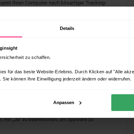
scannt Ihren Computer nach bösartiger Tracking-
llen, um ihre Funktion zu stoppen. Die meisten
llation neuer Spyware, indem sie eingehenden
Details
ngen blockieren. Stellen Sie sicher, dass Sie Ihre
, um ihre Wirksamkeit zu erhalten.
Browsers
an. Die meisten Browser bieten
ginsight
“. Je höher die Einstellung, desto besser die
ersicherheit zu schaffen.
, einschließlich Cookies. Wenn Sie mehr
es für das beste Website-Erlebnis. Durch Klicken auf "Alle akz
chten, sollten Sie sich mit diesen Optionen
 Sie können Ihre Einwilligung jederzeit ändern oder widerrufen.
den anrichten. Angebote, die unerwartet
ieren. Klicken Sie stattdessen auf das rote „x“,
Anpassen
isch gegenüber jedem neuen Programm und
en, mit „Ja“ zu beantworten, um Spyware zu