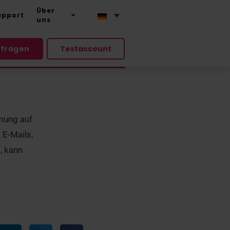
Über
upport
uns
nfragen
Testaccount
mung auf
 E-Mails,
, kann