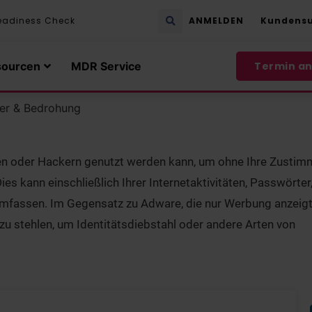
eadiness Check
ANMELDEN
Kundens
sourcen
MDR Service
Termin a
er & Bedrohung
den oder Hackern genutzt werden kann, um ohne Ihre Zustim
s kann einschließlich Ihrer Internetaktivitäten, Passwörter,
umfassen. Im Gegensatz zu Adware, die nur Werbung anzeigt
u stehlen, um Identitätsdiebstahl oder andere Arten von