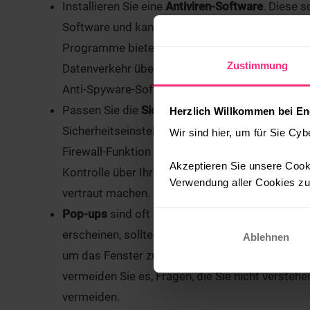
Installieren Sie eine
Antiviren-Software
. Diese 
Software und kann Spyware unter Quarantäne ste
Programme bieten Echtzeitschutz vor der Insta
Zustimmung
Datenverkehr überprüfen und potenzielle Bedrohu
Anti-Spyware-Software regelmäßig aktualisieren
Passen Sie die
Sicherheitseinstellungen Ihres 
Herzlich Willkommen bei En
Sicherheitseinstellungen von „hoch“ bis „niedrig
Wir sind hier, um für Sie Cyb
Firewall-Funktion gegen unerwünschte Vorgänge
Akzeptieren Sie unsere Cooki
Kontrolle über Ihre Browser-Sicherheit haben mö
Verwendung aller Cookies zu.
vertraut machen.
Pop-ups
sind oft betrügerisch und können Scha
erscheinen, sollten Sie niemals blindlings akzept
Ablehnen
um das Fenster zu schließen. Seien Sie skept
vermeiden Sie es, Fragen, die Sie nicht versteh
vermeiden.