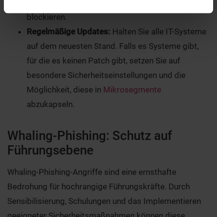
verdächtige Aktivitäten zu erkennen und zu
blockieren.
Regelmäßige Updates:
Halten Sie alle IT-Systeme
auf dem neuesten Stand. Falls es Systeme gibt,
für die es keinen Patch gibt, setzen Sie auf
besondere Sicherheitseinstellungen und die
Möglichkeit, diese in
Mikrosegmente
abzukapseln.
Whaling-Phishing: Schutz auf
Führungsebene
Whaling-Phishing-Angriffe sind eine ernsthafte
Bedrohung für hochrangige Führungskräfte. Durch
Sensibilisierung, Schulungen und das Implementieren
geeigneter Sicherheitsmaßnahmen können diese