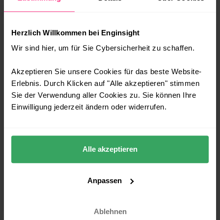
Erkennung von Phishing-Angriffen und Whaling-
Techniken helfen Sie Ihren Mitarbeitenden, über
neue Bedrohungen informiert zu bleiben und
Herzlich Willkommen bei Enginsight
entsprechend wachsam.
Wir sind hier, um für Sie Cybersicherheit zu schaffen.
Implementierung einer mehrstufigen
Akzeptieren Sie unsere Cookies für das beste Website-
Authentifizierung:
Zusätzliche
Erlebnis. Durch Klicken auf "Alle akzeptieren" stimmen
Sicherheitsschichten einführen, wie z. B. die
Sie der Verwendung aller Cookies zu. Sie können Ihre
Verwendung von Zwei-Faktor-Authentifizierung.
Einwilligung jederzeit ändern oder widerrufen.
Überprüfung von E-Mails und Absendern:
Ü
berprüfen Sie die Echtheit von E-Mails und deren
Absendern; im Zweifel versichern Sie sich beim
Alle akzeptieren
(echten) Absender, bevor Sie Zahlungen anweisen
oder Informationen herausgeben.
Anpassen
Einsatz von Sicherheitslösungen:
Verwenden Sie
Antiviren- und Anti-Phishing-Software, um
Ablehnen