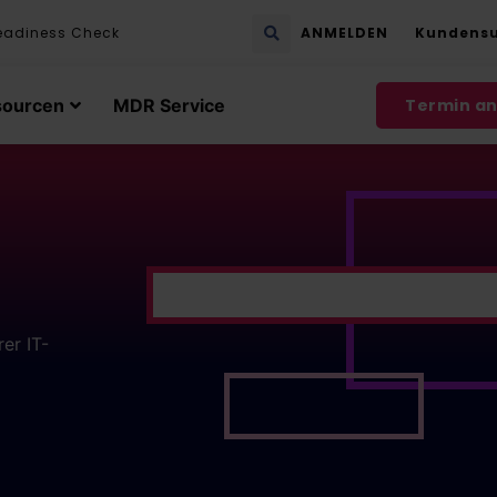
eadiness Check
ANMELDEN
Kundens
sourcen
MDR Service
Termin a
er IT-