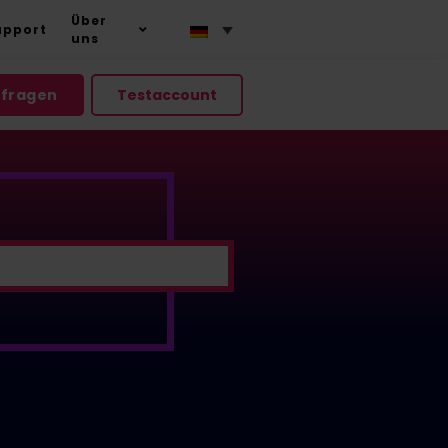
Über
upport
uns
nfragen
Testaccount