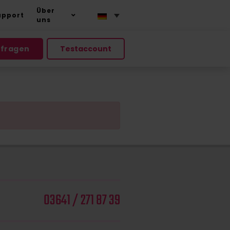
Über
upport
uns
nfragen
Testaccount
03641 / 271 87 39