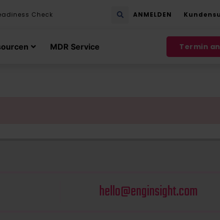
eadiness Check
ANMELDEN
Kundens
sourcen
MDR Service
Termin a
hello@enginsight.com