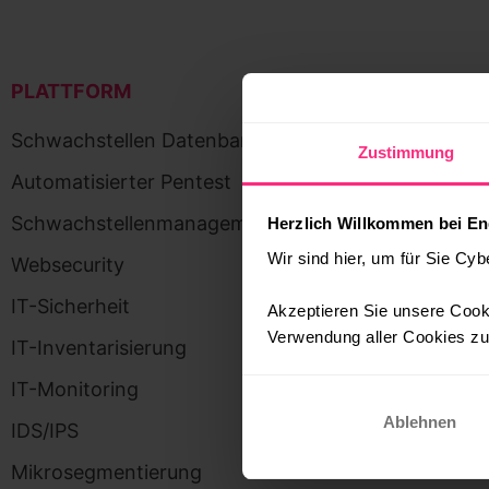
PLATTFORM
DIREKT LOSLEGE
Schwachstellen Datenbank
Demo
Zustimmung
Automatisierter Pentest
Dokumentation
Schwachstellenmanagement
API
Herzlich Willkommen bei En
Wir sind hier, um für Sie Cyb
Websecurity
IT-Sicherheit
Akzeptieren Sie unsere Cooki
Verwendung aller Cookies zu.
IT-Inventarisierung
IT-Monitoring
Ablehnen
IDS/IPS
Mikrosegmentierung