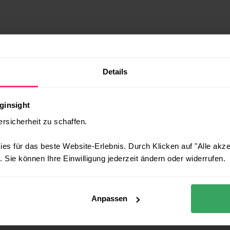
N
UNTERNEHMEN
WISSEN
Über uns
Blog
Details
Partner
Events & Webcasts
Karriere
Presse
ginsight
ersicherheit zu schaffen.
Kontakt
Glossar
es für das beste Website-Erlebnis. Durch Klicken auf "Alle akz
 Sie können Ihre Einwilligung jederzeit ändern oder widerrufen.
Anpassen