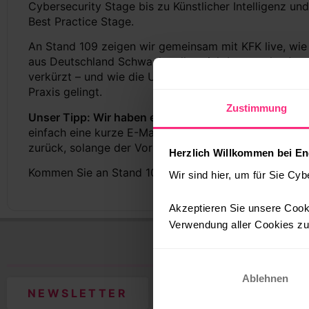
Cybersecurity Stage bis zu Künstlicher Intelligenz und
Best Practice Stage.
An Stand 109 zeigen wir gemeinsam mit KFK live, wie
aus Deutschland Schwachstellen sichtbar macht, Angr
verkürzt – und wie die Umsetzung mit einem regionalen
Praxis gelingt.
Zustimmung
Unser Tipp: Wir haben ein Kontingent an kostenfreien
einfach eine kurze E-Mail an
event@enginsight.com
– 
zurück, solange der Vorrat reicht.
Herzlich Willkommen bei En
Kommen Sie an Stand 109 vorbei. Wir freuen uns auf 
Wir sind hier, um für Sie Cyb
Akzeptieren Sie unsere Cooki
Verwendung aller Cookies zu.
Ablehnen
NEWSLETTER