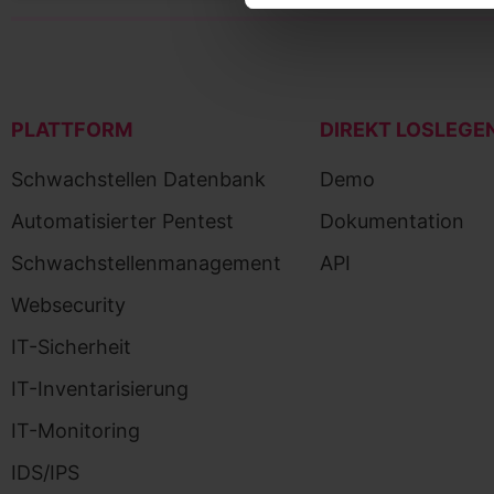
PLATTFORM
DIREKT LOSLEGE
Schwachstellen Datenbank
Demo
Automatisierter Pentest
Dokumentation
Schwachstellenmanagement
API
Websecurity
IT-Sicherheit
IT-Inventarisierung
IT-Monitoring
IDS/IPS