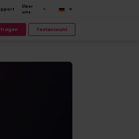
Über
upport
uns
nfragen
Testaccount