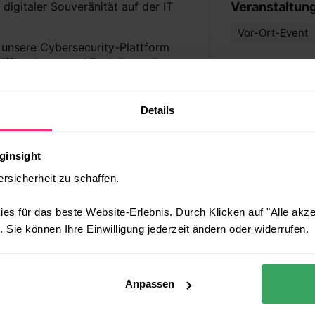
 digitaler Souveränität auf der IT
Veranstaltun
Vor-Ort-Event
 unsere Cybersecurity-Plattform
iffe erkennt und Reaktionszeiten
 Partner an Ihrer Seite in der
Details
 Tickets für Sie.
Schreiben Sie
wir melden uns mit Ihrem Ticket
ginsight
Ihren Besuch!
ersicherheit zu schaffen.
es für das beste Website-Erlebnis. Durch Klicken auf "Alle akz
 Sie können Ihre Einwilligung jederzeit ändern oder widerrufen.
Anpassen
hello@enginsight.com