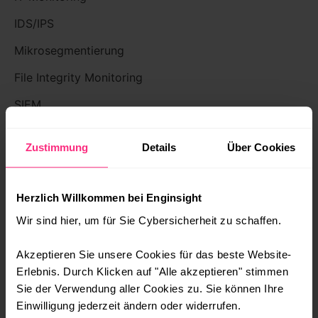
IDS/IPS
Mikrosegmentierung
File Integrity Monitoring
SIEM
DIREKT LOSLEGEN
Zustimmung
Details
Über Cookies
Demo
Herzlich Willkommen bei Enginsight
Dokumentation
Wir sind hier, um für Sie Cybersicherheit zu schaffen.
API
Akzeptieren Sie unsere Cookies für das beste Website-
UNTERNEHMEN
Erlebnis. Durch Klicken auf "Alle akzeptieren" stimmen
Sie der Verwendung aller Cookies zu. Sie können Ihre
Über uns
Einwilligung jederzeit ändern oder widerrufen.