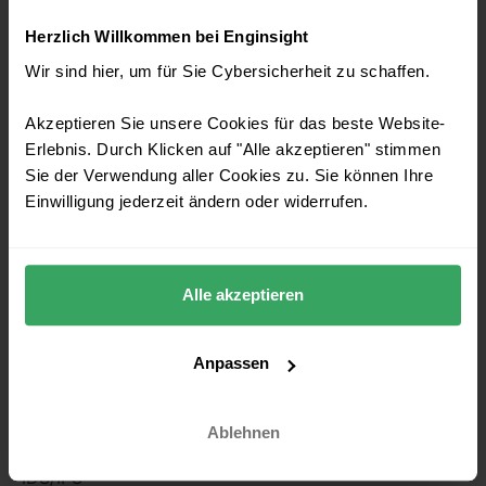
Herzlich Willkommen bei Enginsight
03641 / 271 87 39
Wir sind hier, um für Sie Cybersicherheit zu schaffen.
Akzeptieren Sie unsere Cookies für das beste Website-
PLATTFORM
Erlebnis. Durch Klicken auf "Alle akzeptieren" stimmen
Sie der Verwendung aller Cookies zu. Sie können Ihre
Schwachstellen Datenbank
Einwilligung jederzeit ändern oder widerrufen.
Automatisierter Pentest
Schwachstellenmanagement
Alle akzeptieren
Websecurity
IT-Sicherheit
Anpassen
IT-Inventarisierung
Ablehnen
IT-Monitoring
IDS/IPS