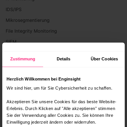
IDS/IPS
Mikrosegmentierung
File Integrity Monitoring
SIEM
DIREKT LOSLEGEN
Zustimmung
Details
Über Cookies
Demo
Herzlich Willkommen bei Enginsight
Dokumentation
Wir sind hier, um für Sie Cybersicherheit zu schaffen.
API
Akzeptieren Sie unsere Cookies für das beste Website-
UNTERNEHMEN
Erlebnis. Durch Klicken auf "Alle akzeptieren" stimmen
Sie der Verwendung aller Cookies zu. Sie können Ihre
Über uns
Einwilligung jederzeit ändern oder widerrufen.