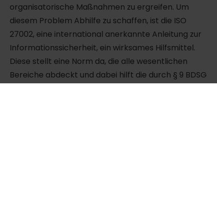
organisatorische Maßnahmen zu ergreifen. Um
diesem Problem Abhilfe zu schaffen, ist die ISO
27002, eine international anerkannte Anleitung zur
Informationssicherheit, ein wirksames Hilfsmittel.
Diese stellt eine Norm da, die alle wesentlichen
Bereiche abdeckt und dabei hilft die durch § 9 BDSG
vorgegebenen Verfahren korrekt zu
implementieren. Durch die übersichtliche
Auflistung, können alle erforderlichen Bereiche
nacheinander abgearbeitet werden.
Strafen bei nichteinhalten
der neuen Datenschutz-
Regelungen
Bei unzureichender Realisierung der geforderten