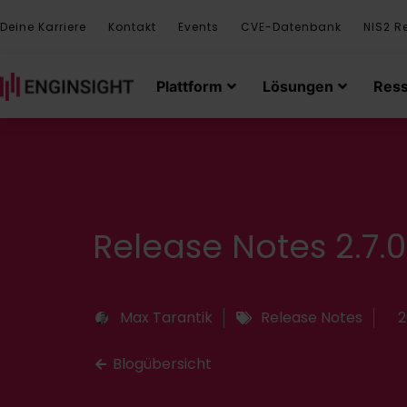
Deine Karriere
Kontakt
Events
CVE-Datenbank
NIS2 R
Plattform
Lösungen
Res
Release Notes 2.7.0
Max Tarantik
Release Notes
2
Blogübersicht