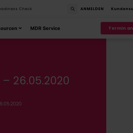
eadiness Check
ANMELDEN
Kundens
sourcen
MDR Service
Termin a
 – 26.05.2020
6.05.2020