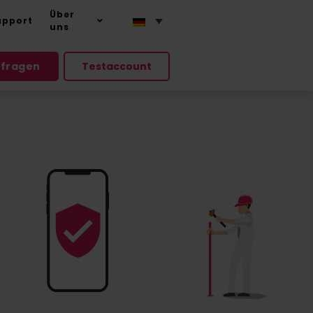
Über
upport
uns
nfragen
Testaccount