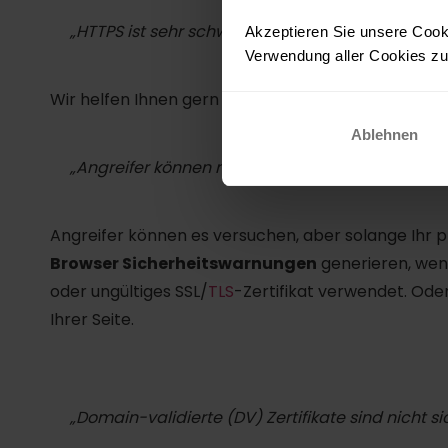
„HTTPS ist sehr schwer einzurichten und muss g
Akzeptieren Sie unsere Cooki
Verwendung aller Cookies zu.
Wir helfen Ihnen gern dabei.
Schreiben Sie uns ein
Ablehnen
„Angreifer können meine Website immer noch i
Angreifer können es versuchen, aber solange Ihr pr
Browser Sicherheitswarnungen
generieren, wen
oder ungültiges SSL/
TLS
-Zertifikat verwendet. Ode
Ihrer Seite.
„Domain-validierte (DV) Zertifikate sind nicht si