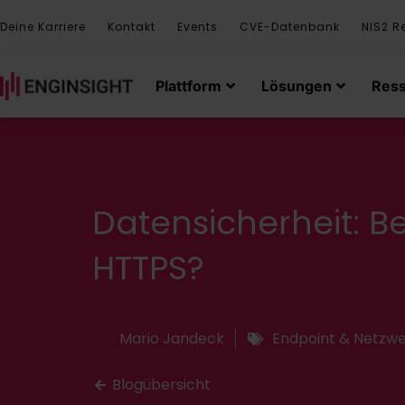
Deine Karriere
Kontakt
Events
CVE-Datenbank
NIS2 R
Plattform
Lösungen
Res
Datensicherheit: B
HTTPS?
Mario Jandeck
Endpoint & Netzwe
Blogübersicht