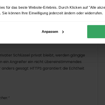
ewartet werden.“
es für das beste Website-Erlebnis. Durch Klicken auf "Alle akz
 Sie können Ihre Einwilligung jederzeit ändern oder widerrufen.
fach
Anpassen
mitieren, auch wenn ich
HTTPS
verwende.“
ivater Schlüssel privat bleibt, werden gängige
n ein Angreifer ein nicht übereinstimmendes
r anders gesagt: HTTPS garantiert die Echtheit
cher.“