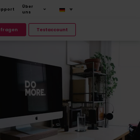
Über
upport
uns
nfragen
Testaccount