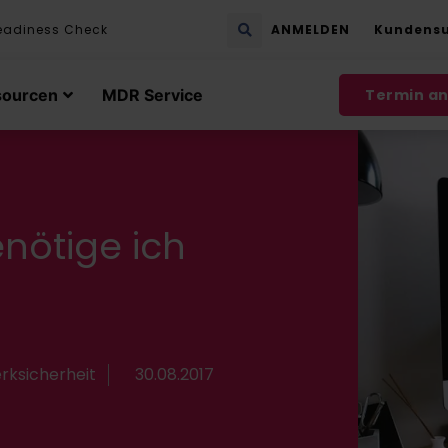
eadiness Check
ANMELDEN
Kundens
sourcen
MDR Service
Termin a
enötige ich
rksicherheit
30.08.2017