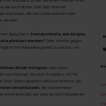
Sie Ihre Webseite sicher bei einem Hoster Ihres
ass sie auch sicher über das Internet
igen Instanzen, die von Unternehmen oder
ht werden.
 Ihren Besuchern,
fremde Inhalte, wie Skripte,
M
Seite platziert werden?
Oder Inhalte gegen
öglich Ihre Webseite gezielt zu nutzen, um
Ko
ntlichen WLAN-Hotspots
oder unter
zahl von Internet-Service-Providern. HTTPS
rität Ihrer Daten gewahrt wird und erkennt, ob
co
Daten verschlüsseln
, die Geheimnisse
 konkretes Ziel, auf dass sie sich fokussieren
Sm
IT