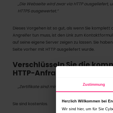
„Die Webseite wird zwar via HTTP ausgeliefert,
HTTPS ausgewertet.“
Dieses Vorgehen ist so gut, als wenn Sie komplett 
Angreifer tun muss, ist den Link zum Kontaktformul
auf seine eigene Server zeigen zu lassen. Sie haben
Seite vorher mit HTTP ausgeliefert wurde.
Verschlüsseln Sie die kompl
HTTP-Anfragen auf HTTPS 
Zustimmung
„Zertifikate sind mir zu teuer!“
Herzlich Willkommen bei En
Sie sind kostenlos.
Wir sind hier, um für Sie Cyb