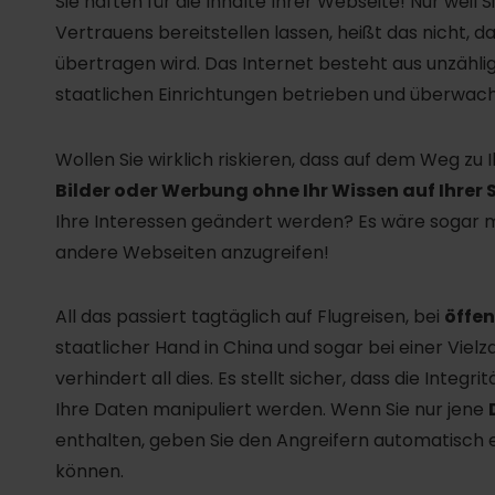
Sie haften für die Inhalte Ihrer Webseite! Nur weil 
Vertrauens bereitstellen lassen, heißt das nicht, d
übertragen wird. Das Internet besteht aus unzähl
staatlichen Einrichtungen betrieben und überwac
Wollen Sie wirklich riskieren, dass auf dem Weg zu
Bilder oder Werbung ohne Ihr Wissen auf Ihrer 
Ihre Interessen geändert werden? Es wäre sogar m
andere Webseiten anzugreifen!
All das passiert tagtäglich auf Flugreisen, bei
öffe
staatlicher Hand in China und sogar bei einer Viel
verhindert all dies. Es stellt sicher, dass die Integ
Ihre Daten manipuliert werden. Wenn Sie nur jene
enthalten, geben Sie den Angreifern automatisch ein
können.