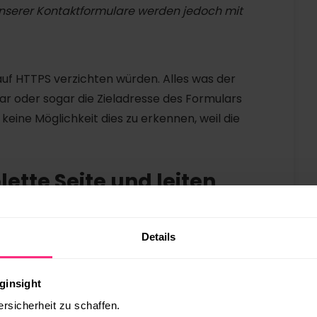
 unserer Kontaktformulare werden jedoch mit
auf HTTPS verzichten würden. Alles was der
ar oder sogar die Zieladresse des Formulars
 keine Möglichkeit dies zu erkennen, weil die
ette Seite und leiten
um.
Details
ginsight
ersicherheit zu schaffen.