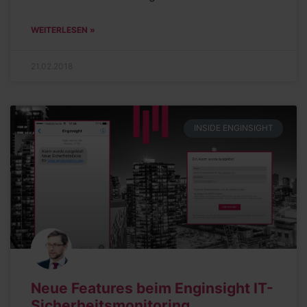
WEITERLESEN »
21.02.2018
INSIDE ENGINSIGHT
Neue Features beim Enginsight IT-
Sicherheitsmonitoring