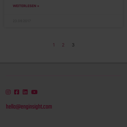
WEITERLESEN »
23.09.2017
1
2
3
hello@enginsight.com