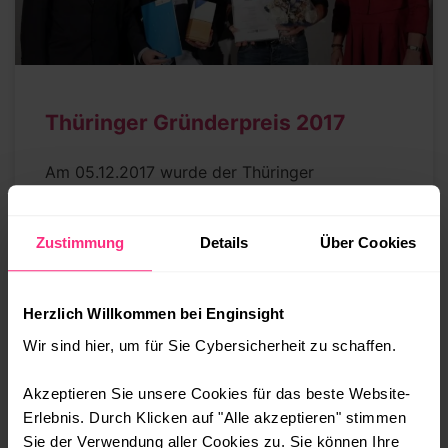
Thüringer Gründerpreis 2017
Am 05.12.2017 wurde der Thüringer
Gründerpreis von insgesamt 75.000€
vergeben. Die Vergabe erfolgte in drei
Zustimmung
Details
Über Cookies
Kategorien sowie mit einem Sonderpreis.
Dabei wurden wir mit dem
Herzlich Willkommen bei Enginsight
WEITERLESEN »
Wir sind hier, um für Sie Cybersicherheit zu schaffen.
07.12.2017
Akzeptieren Sie unsere Cookies für das beste Website-
Erlebnis. Durch Klicken auf "Alle akzeptieren" stimmen
Sie der Verwendung aller Cookies zu. Sie können Ihre