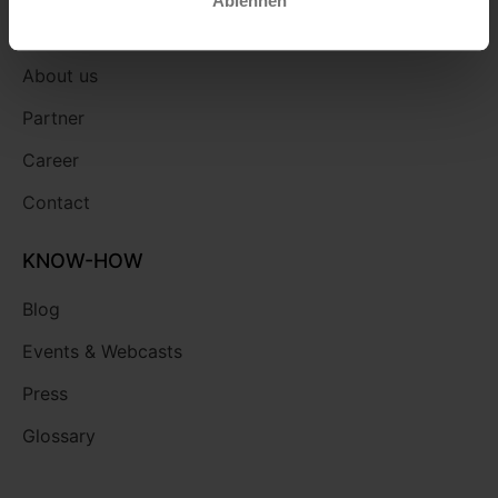
Ablehnen
ENTERPRISE
About us
Partner
Career
Contact
KNOW-HOW
Blog
Events & Webcasts
Press
Glossary