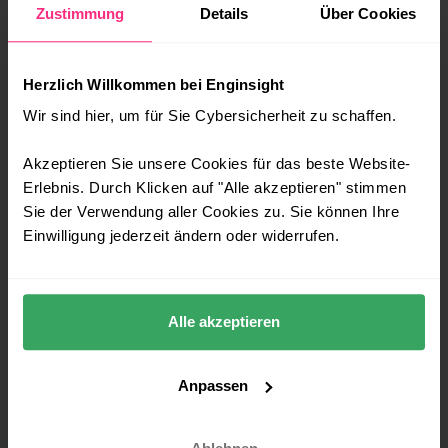
Zustimmung
Details
Über Cookies
Vulnerability
IT-Security
Herzlich Willkommen bei Enginsight
IT-Monitoring
Wir sind hier, um für Sie Cybersicherheit zu schaffen.
IDS/IPS
Akzeptieren Sie unsere Cookies für das beste Website-
Automated Pentest
Erlebnis. Durch Klicken auf "Alle akzeptieren" stimmen
Vulnerability Management
Sie der Verwendung aller Cookies zu. Sie können Ihre
Einwilligung jederzeit ändern oder widerrufen.
GET STARTED
Demo
Alle akzeptieren
Documentation
API
Anpassen
Pricing