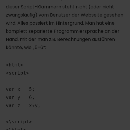
dieser Script-Klammern steht nicht (oder nicht
zwangsläufig) vom Benutzer der Webseite gesehen
wird. Alles passiert im Hintergrund. Man hat eine
komplett separierte Programmiersprache an der
Hand, mit der man z.B. Berechnungen ausführen
könnte, wie „5+6“:
<html>

<script>

var x = 5;

var y = 6;

var z = x+y;

<\script>

<\html> 