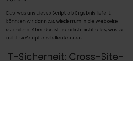
Das, was uns dieses Script als Ergebnis liefert,
könnten wir dann z.B. wiederrum in die Webseite
schreiben. Aber das ist natürlich nicht alles, was wir
mit JavaScript anstellen können.
IT-Sicherheit: Cross-Site-
Scripting am Beispiel
erklärt
Denken wir uns nun also eine Web Anwendung aus.
Zum Beispiel eine Plattform, auf der Benutzer
gebrauchte Steine kaufen und verkaufen können.
Natürlich ist jegliche Kommunikation verschlüsselt
und der
Web Server
, auf dem die Anwendung läuft,