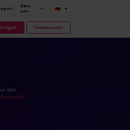
Über
upport
uns
nfragen
Testaccount
aus dem
n
Enginsight-