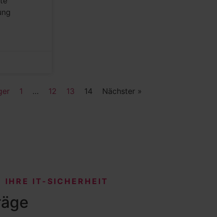
te
ung
ger
1
…
12
13
14
Nächster »
 IHRE IT-SICHERHEIT
räge