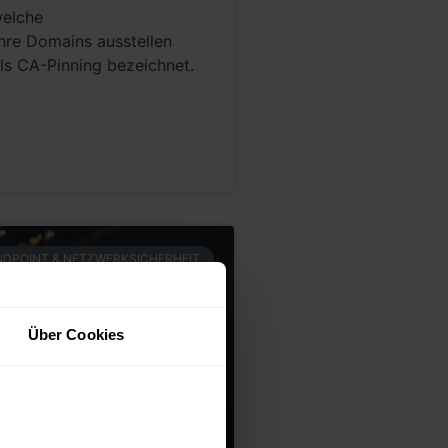
welche
 Ihre Domains ausstellen
ls CA-Pinning bezeichnet.
NDPOINT & NETZWERKSICHERHEIT
Über Cookies