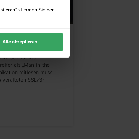
eptieren" stimmen Sie der
Alle akzeptieren
n verschlüsselte
eifer als „Man-in-the-
ikation mitlesen muss.
s veralteten SSLv3-