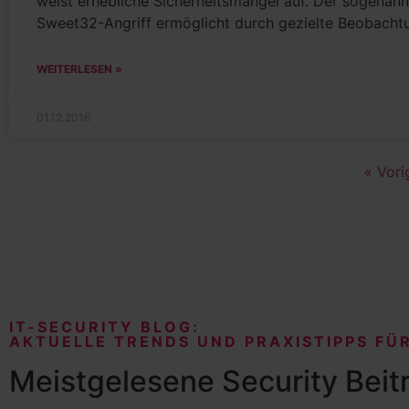
weist erhebliche Sicherheitsmängel auf. Der sogenann
Sweet32-Angriff ermöglicht durch gezielte Beobacht
WEITERLESEN »
01.12.2016
« Vori
IT-SECURITY BLOG:
AKTUELLE TRENDS UND PRAXISTIPPS FÜR
Meistgelesene Security Beit