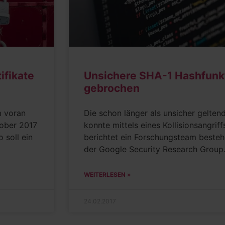
ifikate
Unsichere SHA-1 Hashfunk
gebrochen
m voran
Die schon länger als unsicher gelte
tober 2017
konnte mittels eines Kollisionsangri
 soll ein
berichtet ein Forschungsteam beste
der Google Security Research Group.
WEITERLESEN »
24.02.2017