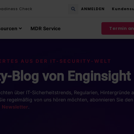
eadiness Check
ANMELDEN
Kundens
sourcen
MDR Service
Termin a
ERTES AUS DER IT-SECURITY-WELT
ty-Blog von Enginsight
hten über IT-Sicherheitstrends, Regularien, Hintergründe 
 Sie regelmäßig von uns hören möchten, abonnieren Sie de
Newsletter
.