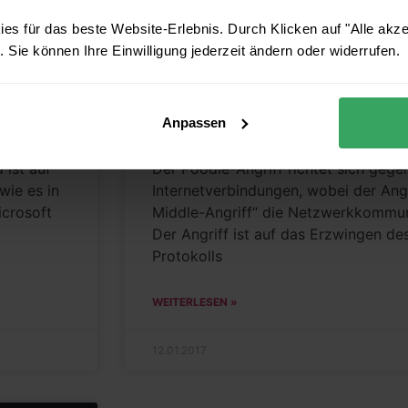
es für das beste Website-Erlebnis. Durch Klicken auf "Alle akz
 Sie können Ihre Einwilligung jederzeit ändern oder widerrufen.
CVE-2014-3566: Poodle
Anpassen
 ist auf
Der Poodle-Angriff richtet sich gege
wie es in
Internetverbindungen, wobei der Angr
icrosoft
Middle-Angriff“ die Netzwerkkommun
Der Angriff ist auf das Erzwingen de
Protokolls
WEITERLESEN »
12.01.2017