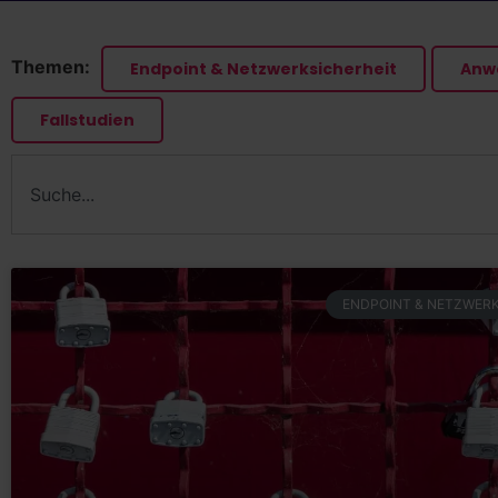
Themen:
Endpoint & Netzwerksicherheit
Anwe
Fallstudien
ENDPOINT & NETZWERK