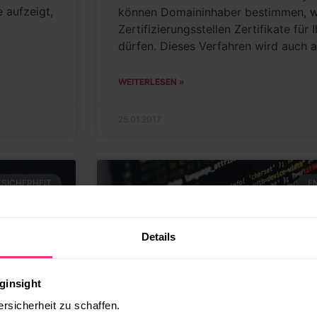
 aufzeigt,
können Domaininhaber bestimmen, 
Zertifizierungsstellen Zertifikate für
dürfen. Dieses Verfahren wird auch a
WEITERLESEN »
25.01.2017
SICHERHEIT
E
Details
ginsight
ersicherheit zu schaffen.