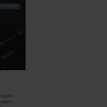
SICHERHEIT
cryption
dungen,