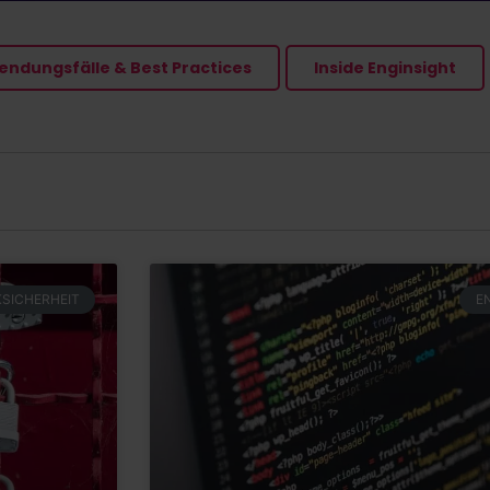
ndungsfälle & Best Practices
Inside Enginsight
SICHERHEIT
E