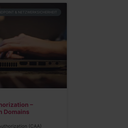
NDPOINT & NETZWERKSICHERHEIT
horization –
on Domains
 Authorization (CAA)