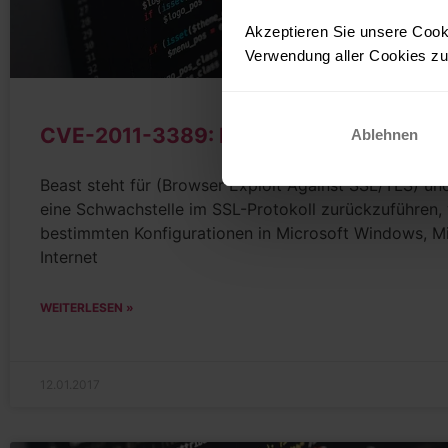
Akzeptieren Sie unsere Cooki
Verwendung aller Cookies zu.
CVE-2011-3389: Beast
Ablehnen
Beast steht für (Browser Exploit Against SSL/TLS) und
eine Schwachstelle im SSL-Protokoll zurückzuführen, 
bestimmten Konfigurationen in Microsoft Windows, M
Internet
WEITERLESEN »
12.01.2017