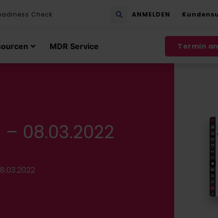
eadiness Check
ANMELDEN
Kundens
sourcen
MDR Service
Termin a
 – 08.03.2022
8.03.2022