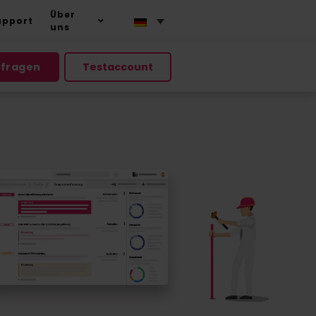
Über
upport
uns
nfragen
Testaccount