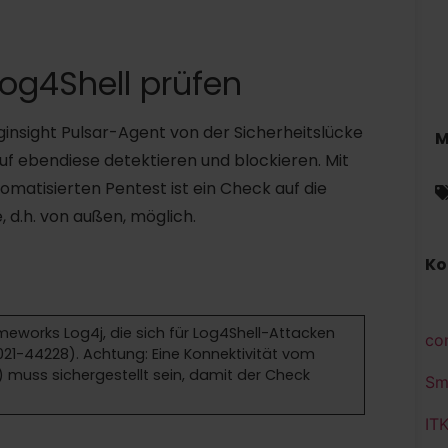
Log4Shell prüfen
insight Pulsar-Agent von der Sicherheitslücke
M
uf ebendiese detektieren und blockieren. Mit
omatisierten Pentest ist ein Check auf die
 d.h. von außen, möglich.
Ko
eworks Log4j, die sich für Log4Shell-Attacken
co
21-44228). Achtung: Eine Konnektivität vom
) muss sichergestellt sein, damit der Check
Sm
IT