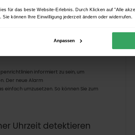
es für das beste Website-Erlebnis. Durch Klicken auf "Alle akz
 Sie können Ihre Einwilligung jederzeit ändern oder widerrufen.
gen überwachen
 um in Windows-Umgebungen Einstellungen und
Anpassen
us Sicherheitsperspektive potenziell eine
enrichtlinien informiert zu sein, um
en. Der neue Alarm
as einfach umzusetzen. So können Sie zum
r Uhrzeit detektieren