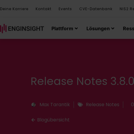
Deine Karriere
Kontakt
Events
CVE-Datenbank
NIS2 R
Plattform
Lösungen
Res
Release Notes 3.8.0
Max Tarantik
Release Notes
0
Blogübersicht