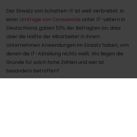
Der Einsatz von Schatten-IT ist weit verbreitet. In
einer
Umfrage von Censuswide
unter IT-Leitern in
Deutschland, gaben 53% der Befragten an, dass
über die Hälfte der Mitarbeiter in ihrem
Unternehmen Anwendungen im Einsatz haben, von
denen die IT-Abteilung nichts weiß. Wo liegen die
Gründe für solch hohe Zahlen und wer ist
besonders betroffen?
Digitale Affinität und
technischer Fortschritt
Es ist davon auszugehen, dass gerade
Unternehmen, die junge und innovative
Mitarbeiter beschäftigen, andererseits aber