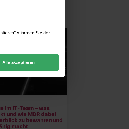
eptieren" stimmen Sie der
Alle akzeptieren
ue im IT-Team – was
rkt und wie MDR dabei
berblick zu bewahren und
ähig macht