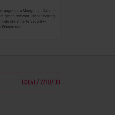
lt ungeheure Mengen an Daten –
ist gleich relevant. Dieser Beitrag
viele ungefilterte Security-
s lähmen und
03641 / 271 87 39