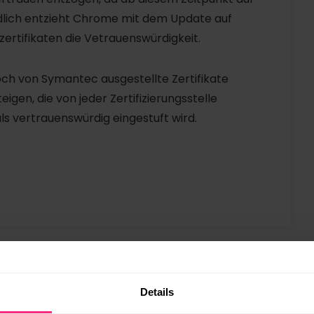
endlich entzieht Chrome mit dem Update auf
ertifikaten die Vetrauenswürdigkeit.
och von Symantec ausgestellte Zertifikate
igen, die von jeder Zertifizierungsstelle
s vertrauenswürdig eingestuft wird.
Details