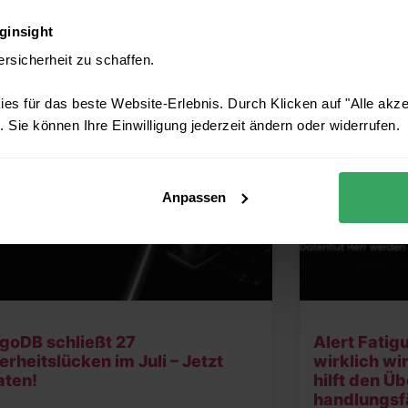
ginsight
 BEITRÄGE IM ENGINSIGHT BLOG
ersicherheit zu schaffen.
es für das beste Website-Erlebnis. Durch Klicken auf "Alle akz
 Sie können Ihre Einwilligung jederzeit ändern oder widerrufen.
Anpassen
goDB schließt 27
Alert Fatig
erheitslücken im Juli – Jetzt
wirklich wi
aten!
hilft den Ü
handlungsf