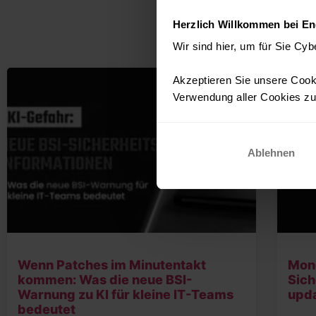
Herzlich Willkommen bei En
WEITERE
Wir sind hier, um für Sie Cyb
Akzeptieren Sie unsere Cooki
Verwendung aller Cookies zu.
Ablehnen
Wenn Patches im Minutentakt
Mon
kommen: Was die neue BSI-
Sich
Warnung zu KI für kleine IT-Teams
upd
bedeutet