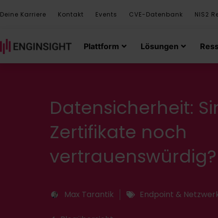
Deine Karriere
Kontakt
Events
CVE-Datenbank
NIS2 R
Plattform
Lösungen
Res
Datensicherheit: 
Zertifikate noch
vertrauenswürdig?
Max Tarantik
Endpoint & Netzwerk