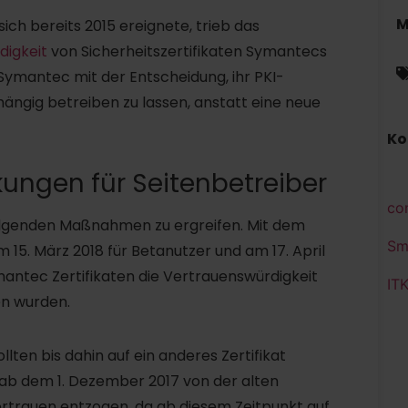
M
sich bereits 2015 ereignete, trieb das
digkeit
von Sicherheitszertifikaten Symantecs
Symantec mit der Entscheidung, ihr PKI-
ängig betreiben zu lassen, anstatt eine neue
Ko
rkungen für Seitenbetreiber
co
olgenden Maßnahmen zu ergreifen. Mit dem
Sm
15. März 2018 für Betanutzer und am 17. April
ymantec Zertifikaten die Vertrauenswürdigkeit
IT
n wurden.
ollten bis dahin auf ein anderes Zertifikat
e ab dem 1. Dezember 2017 von der alten
ertrauen entzogen, da ab diesem Zeitpunkt auf