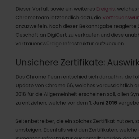
Dieser Vorfall, sowie ein weiteres
Ereignis
, welches 
Chrometeam letztendlich dazu, die
Vertrauenswür
anzuzweifeln. Nach dieser Bekanntgabe reagierte 
Geschäft an DigiCert zu verkaufen und diese unabh
vertrauenswürdige Infrastruktur aufzubauen.
Unsichere Zertifikate: Auswi
Das Chrome Team entschied sich daraufhin, die f
Update von Chrome 66, welches voraussichtlich am 
2018 für die Allgemeinheit erscheinen soll, allen S
zu entziehen, welche vor dem
1. Juni 2016
vergebe
Seitenbetreiber, die ein solches Zertifikat nutzen, s
umsteigen. Ebenfalls wird den Zertifikaten, welch
Symantec Infrastruktur ausgestellt werden, das V