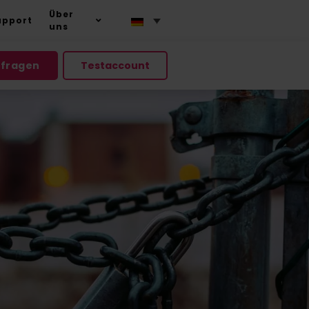
Über
upport
uns
nfragen
Testaccount