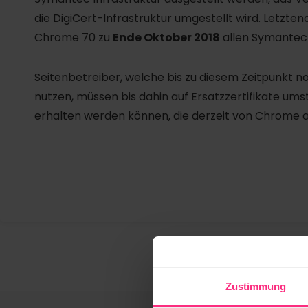
die DigiCert-Infrastruktur umgestellt wird. Letzt
Chrome 70 zu
Ende Oktober 2018
allen Symantecz
Seitenbetreiber, welche bis zu diesem Zeitpunkt n
nutzen, müssen bis dahin auf Ersatzzertifikate umste
erhalten werden können, die derzeit von Chrome al
Zustimmung