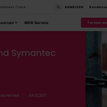
eadiness Check
ANMELDEN
Kundens
sourcen
MDR Service
Termin a
Sind Symantec
sicherheit
04.12.2017