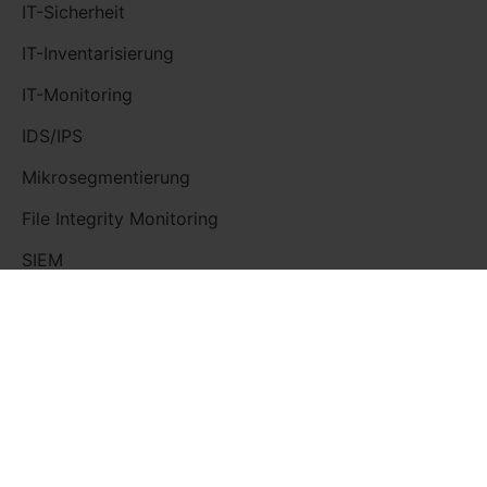
IT-Sicherheit
IT-Inventarisierung
IT-Monitoring
IDS/IPS
Mikrosegmentierung
File Integrity Monitoring
SIEM
DIREKT LOSLEGEN
Demo
Dokumentation
API