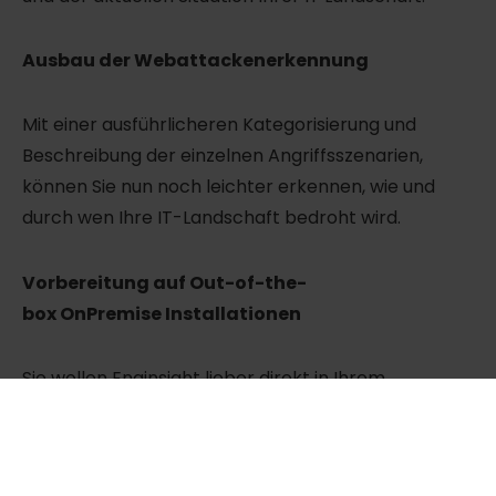
Ausbau der Webattackenerkennung
Mit einer ausführlicheren Kategorisierung und
Beschreibung der einzelnen Angriffsszenarien,
können Sie nun noch leichter erkennen, wie und
durch wen Ihre IT-Landschaft bedroht wird.
Vorbereitung auf Out-of-the-
box OnPremise Installationen
Sie wollen Enginsight lieber direkt in Ihrem
Unternehmen betreiben? Kein Problem. Durch die
Nutzung von Docker ist auch die OnPremise
Installation in Zukunft ein Kinderspiel.