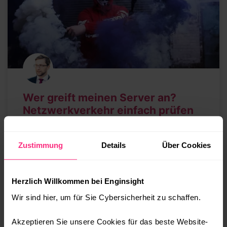
Wer greift meinen Server an?
Netzwerkverkehr einfach prüfen
„Für mich interessiert sich doch sowieso kein
Zustimmung
Details
Über Cookies
Hacker“, diesen oder ähnliche Sätze hören wir
öfter. Leider gibt es bei vielen Firmen noch
kein Bewusstsein dafür,
Herzlich Willkommen bei Enginsight
Wir sind hier, um für Sie Cybersicherheit zu schaffen.
WEITERLESEN »
Akzeptieren Sie unsere Cookies für das beste Website-
04.07.2018